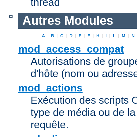
thread
Autres Modules
A
|
B
|
C
|
D
|
E
|
F
|
H
|
I
|
L
|
M
|
N
mod_access_compat
Autorisations de grou
d'hôte (nom ou adresse
mod_actions
Exécution des scripts 
type de média ou de l
requête.