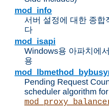
mod_info
서버 설정에 대한 종합
다
mod_isapi
Windows용 아파치에서 IS
용
mod_lbmethod_bybusy
Pending Request Count
scheduler algorithm for
mod_proxy_balance