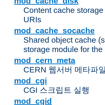
mod_cache_disk
Content cache storage
URIs
mod_cache_socache
Shared object cache (
storage module for the 
mod_cern_meta
CERN 웹서버 메타파
mod_cgi
CGI 스크립트 실행
mod_cgid