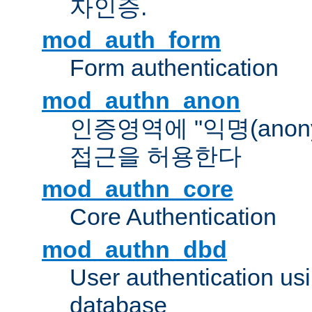
자인증.
mod_auth_form
Form authentication
mod_authn_anon
인증영역에 "익명(anon
접근을 허용한다
mod_authn_core
Core Authentication
mod_authn_dbd
User authentication u
database