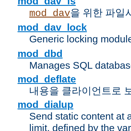
mod_dav_fs
을 위한 파일
mod_dav
mod_dav_lock
Generic locking modul
mod_dbd
Manages SQL database
mod_deflate
내용을 클라이언트로 
mod_dialup
Send static content at 
limit, defined by the v