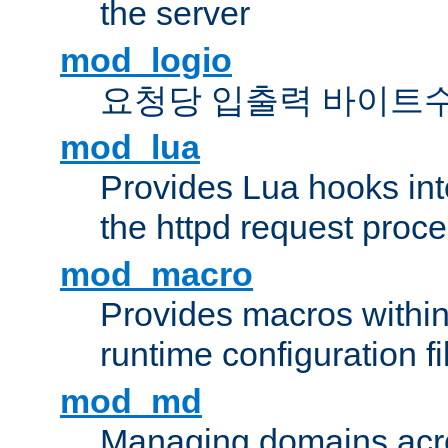
the server
mod_logio
요청당 입출력 바이트
mod_lua
Provides Lua hooks into
the httpd request proc
mod_macro
Provides macros withi
runtime configuration fi
mod_md
Managing domains acros