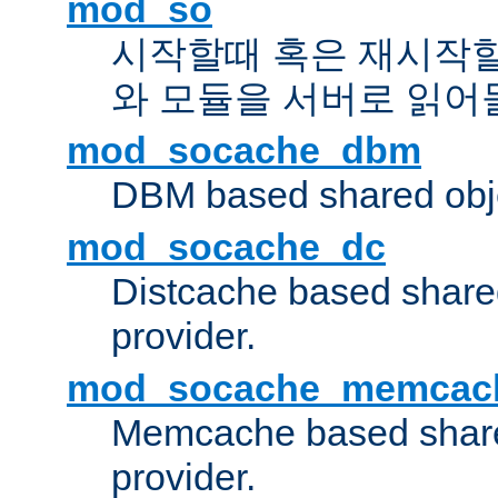
mod_so
시작할때 혹은 재시작
와 모듈을 서버로 읽어
mod_socache_dbm
DBM based shared obje
mod_socache_dc
Distcache based share
provider.
mod_socache_memcac
Memcache based share
provider.