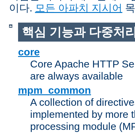
이다.
모든 아파치 지시어
목
핵심 기능과 다중처리
core
Core Apache HTTP Serv
are always available
mpm_common
A collection of directive
implemented by more t
processing module (M