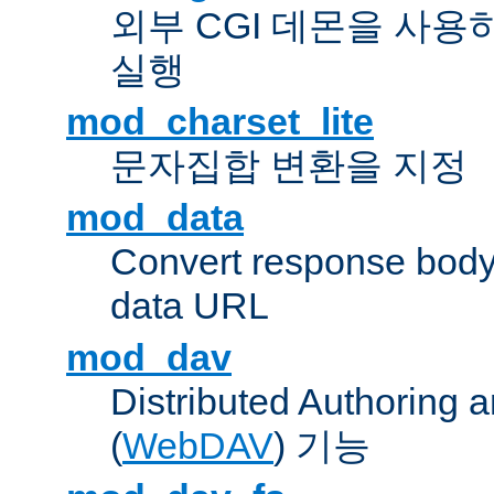
외부 CGI 데몬을 사용
실행
mod_charset_lite
문자집합 변환을 지정
mod_data
Convert response bod
data URL
mod_dav
Distributed Authoring 
(
WebDAV
) 기능