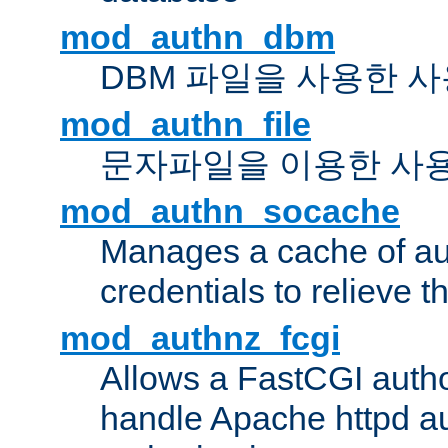
mod_authn_dbm
DBM 파일을 사용한 
mod_authn_file
문자파일을 이용한 사
mod_authn_socache
Manages a cache of au
credentials to relieve 
mod_authnz_fcgi
Allows a FastCGI author
handle Apache httpd au