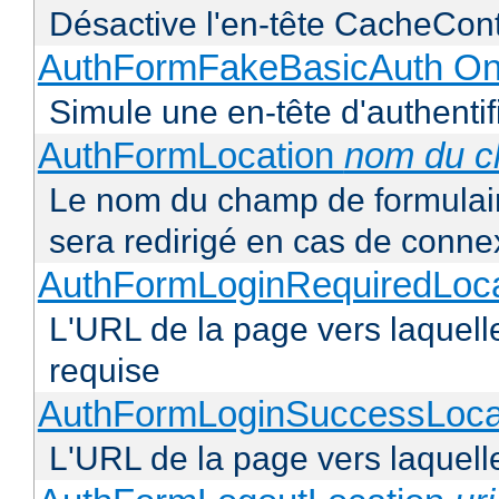
Désactive l'en-tête CacheCont
AuthFormFakeBasicAuth On
Simule une en-tête d'authentif
AuthFormLocation
nom du 
Le nom du champ de formulaire 
sera redirigé en cas de conne
AuthFormLoginRequiredLoc
L'URL de la page vers laquelle 
requise
AuthFormLoginSuccessLoca
L'URL de la page vers laquelle