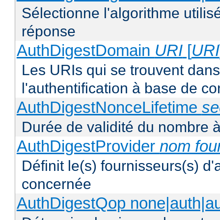
Sélectionne l'algorithme utilis
réponse
AuthDigestDomain
URI
[
URI
Les URIs qui se trouvent dan
l'authentification à base de 
AuthDigestNonceLifetime
se
Durée de validité du nombre à
AuthDigestProvider
nom fou
Définit le(s) fournisseurs(s) d
concernée
AuthDigestQop none|auth|auth