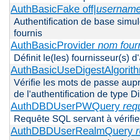
AuthBasicFake off|
usernam
Authentification de base simul
fournis
AuthBasicProvider
nom four
Définit le(les) fournisseur(s) 
AuthBasicUseDigestAlgorit
Vérifie les mots de passe aupr
de l'authentification de type D
AuthDBDUserPWQuery
req
Requête SQL servant à vérifier
AuthDBDUserRealmQuery