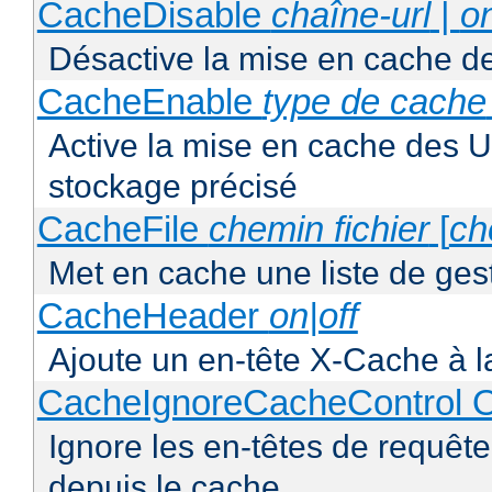
CacheDisable
chaîne-url
|
o
Désactive la mise en cache d
CacheEnable
type de cache
Active la mise en cache des UR
stockage précisé
CacheFile
chemin fichier
[
ch
Met en cache une liste de ges
CacheHeader
on|off
Ajoute un en-tête X-Cache à l
CacheIgnoreCacheControl O
Ignore les en-têtes de requête
depuis le cache