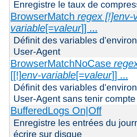
Enregistre le taux de compres
BrowserMatch
regex [!]env-
variable
[=
valeur
]] ...
Définit des variables d'envir
User-Agent
BrowserMatchNoCase
regex
[[!]
env-variable
[=
valeur
]] ...
Définit des variables d'envir
User-Agent sans tenir compte
BufferedLogs On|Off
Enregistre les entrées du jou
écrire sur disque