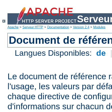
Serveu
Apache
>
Serveur HTTP
>
Documentation
>
Version 2.4
>
Modules
Document de référen
Langues Disponibles:
de
Le document de référence r
l'usage, les valeurs par défa
chaque directive de configu
d'informations sur chacun d