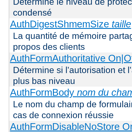
Détermine le niveau de protect
condensé
AuthDigestShmemSize
taille
La quantité de mémoire partag
propos des clients
AuthFormAuthoritative On|Of
Détermine si l'autorisation et 
plus bas niveau
AuthFormBody
nom du cha
Le nom du champ de formulaire
cas de connexion réussie
AuthFormDisableNoStore On