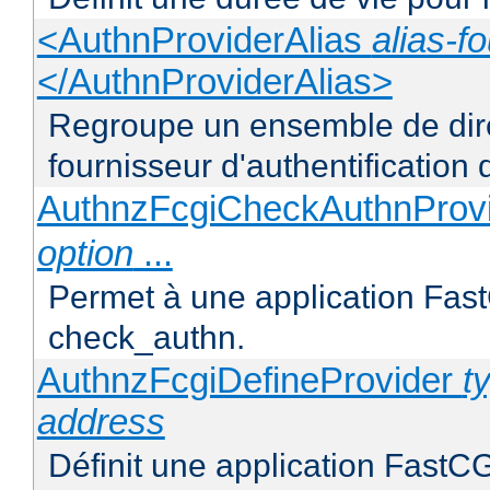
<AuthnProviderAlias
alias-f
</AuthnProviderAlias>
Regroupe un ensemble de direc
fournisseur d'authentification d
AuthnzFcgiCheckAuthnProv
option
...
Permet à une application FastC
check_authn.
AuthnzFcgiDefineProvider
t
address
Définit une application FastCG