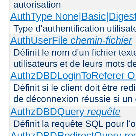
autorisation
AuthType None|Basic|Diges
Type d'authentification utilisat
AuthUserFile
chemin-fichier
Définit le nom d'un fichier text
utilisateurs et de leurs mots 
AuthzDBDLoginToReferer O
Définit si le client doit être 
de déconnexion réussie si un
AuthzDBDQuery
requête
Définit la requête SQL pour l'
AuthzDBDRedirectQuery
re