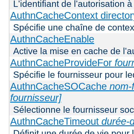
L'identifiant de l'autorisation 
AuthnCacheContext director
Spécifie une chaîne de context
AuthnCacheEnable
Active la mise en cache de l'au
AuthnCacheProvideFor
four
Spécifie le fournisseur pour l
AuthnCacheSOCache
nom-f
fournisseur]
Sélectionne le fournisseur soca
AuthnCacheTimeout
durée-d
Définit une durée de vie pour