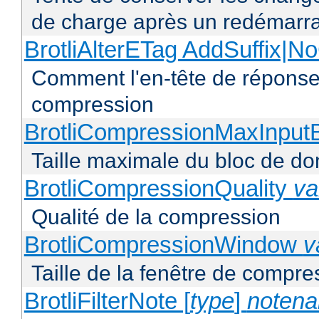
de charge après un redémarra
BrotliAlterETag AddSuffix
Comment l'en-tête de réponse 
compression
BrotliCompressionMaxInput
Taille maximale du bloc de d
BrotliCompressionQuality
va
Qualité de la compression
BrotliCompressionWindow
v
Taille de la fenêtre de compres
BrotliFilterNote [
type
]
noten