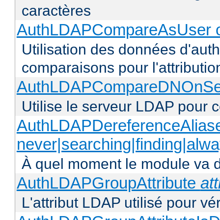
caractères
AuthLDAPCompareAsUser o
Utilisation des données d'authen
comparaisons pour l'attributio
AuthLDAPCompareDNOnServ
Utilise le serveur LDAP pour
AuthLDAPDereferenceAlias
never|searching|finding|alw
À quel moment le module va dé
AuthLDAPGroupAttribute
att
L'attribut LDAP utilisé pour vé