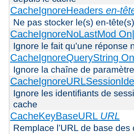
CacheIgnoreHeaders
en-têt
Ne pas stocker le(s) en-tête(s)
CacheIgnoreNoLastMod On|
Ignore le fait qu'une réponse 
CacheIgnoreQueryString On
Ignore la chaîne de paramètre
CacheIgnoreURLSessionIden
Ignore les identifiants de ses
cache
CacheKeyBaseURL
URL
Remplace l'URL de base des 