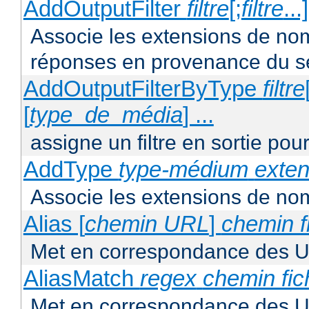
AddOutputFilter
filtre
[;
filtre
...
Associe les extensions de noms 
réponses en provenance du s
AddOutputFilterByType
filtre
[
type_de_média
] ...
assigne un filtre en sortie pou
AddType
type-médium
exten
Associe les extensions de nom
Alias [
chemin URL
]
chemin f
Met en correspondance des U
AliasMatch
regex
chemin fic
Met en correspondance des UR