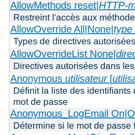
AllowMethods reset|
HTTP-m
Restreint l'accès aux méthod
AllowOverride All|None|
type 
Types de directives autorisées
AllowOverrideList None|
dire
Directives autorisées dans les
Anonymous
utilisateur
[
utili
Définit la liste des identifiant
mot de passe
Anonymous_LogEmail On|Of
Détermine si le mot de passe f