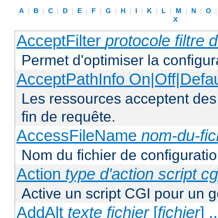
A
|
B
|
C
|
D
|
E
|
F
|
G
|
H
|
I
|
K
|
L
|
M
|
N
|
O
X
AcceptFilter
protocole
filtre
Permet d'optimiser la configur
AcceptPathInfo On|Off|Defau
Les ressources acceptent des
fin de requête.
AccessFileName
nom-du-fic
Nom du fichier de configuratio
Action
type d'action
script cg
Active un script CGI pour un g
AddAlt
texte
fichier
[
fichier
] ..