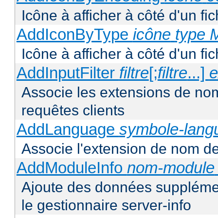
Icône à afficher à côté d'un f
AddIconByType
icône
type 
Icône à afficher à côté d'un f
AddInputFilter
filtre
[;
filtre
...]
e
Associe les extensions de noms 
requêtes clients
AddLanguage
symbole-lang
Associe l'extension de nom de 
AddModuleInfo
nom-module
Ajoute des données supplémen
le gestionnaire server-info