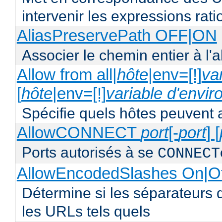
intervenir les expressions rati
AliasPreservePath OFF|ON
Associer le chemin entier à l'a
Allow from all|
hôte
|env=[!]
va
[
hôte
|env=[!]
variable d'envi
Spécifie quels hôtes peuvent 
AllowCONNECT
port
[-
port
] [
Ports autorisés à se
CONNECT
AllowEncodedSlashes On|O
Détermine si les séparateurs 
les URLs tels quels