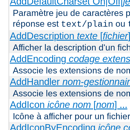
AddDefaultCharset On|Off|
j
Paramètre jeu de caractères p
réponse est
ou
text/plain
AddDescription
texte
[
fichier
Afficher la description d'un fic
AddEncoding
codage
extens
Associe les extensions de nom
AddHandler
nom-gestionnai
Associe les extensions de nom
AddIcon
icône
nom
[
nom
] ...
Icône à afficher pour un fichi
AddIconByEncoding
icône
c