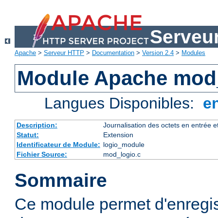
Serveu
Apache
>
Serveur HTTP
>
Documentation
>
Version 2.4
>
Modules
Module Apache mod
Langues Disponibles:
e
Description:
Journalisation des octets en entrée e
Statut:
Extension
Identificateur de Module:
logio_module
Fichier Source:
mod_logio.c
Sommaire
Ce module permet d'enregis