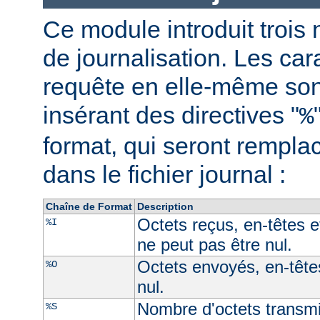
Ce module introduit trois 
de journalisation. Les car
requête en elle-même son
insérant des directives "
%
format, qui seront rempl
dans le fichier journal :
Chaîne de Format
Description
Octets reçus, en-têtes e
%I
ne peut pas être nul.
Octets envoyés, en-têtes
%O
nul.
Nombre d'octets transmi
%S