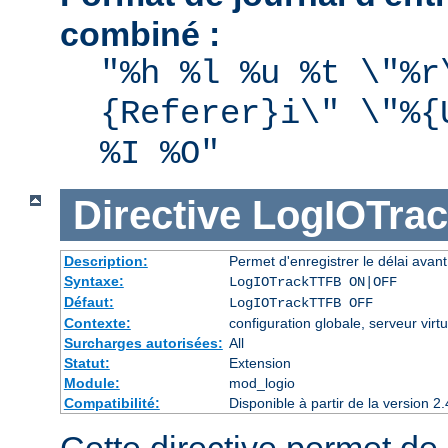
combiné :
"%h %l %u %t \"%r
{Referer}i\" \"%{
%I %O"
Directive
LogIOTra
Description:
Permet d'enregistrer le délai avant 
Syntaxe:
LogIOTrackTTFB ON|OFF
Défaut:
LogIOTrackTTFB OFF
Contexte:
configuration globale, serveur virtu
Surcharges autorisées:
All
Statut:
Extension
Module:
mod_logio
Compatibilité:
Disponible à partir de la version